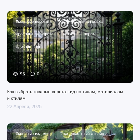
#кованые ворота
#художественная ковка
#распашные ворота
#откатные ворота
#дизайн ворот
96
0
Как выбрать кованые ворота: гид по типам, материалам
и стилям
22 Апреля, 2025
#кованые изделия
#ландшафтный дизайн