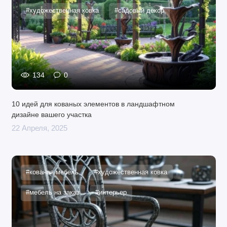
#художественная ковка
#садовый декор
134
0
10 идей для кованых элементов в ландшафтном
дизайне вашего участка
22 Апреля, 2025
#кованая мебель
#художественная ковка
#мебель на заказ
#интерьер