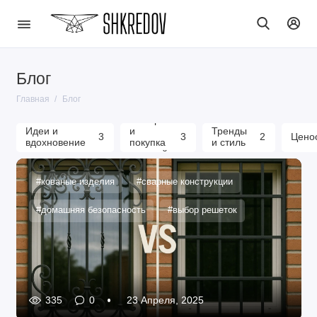
Блог
Главная
Блог
Выбор
Идеи и
и
Тренды
3
3
2
Цено
вдохновение
покупка
и стиль
изделий
#кованые изделия
#сварные конструкции
#домашняя безопасность
#выбор решеток
335
0
23 Апреля, 2025