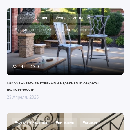
#кованые изделия
#уход за металлом
#защита от коррозии
#долговечность
443
0
Как ухаживать за коваными изделиями: секреты
долговечности
23 Апреля, 2025
#кованые изделия
#интерьер
#дизайн