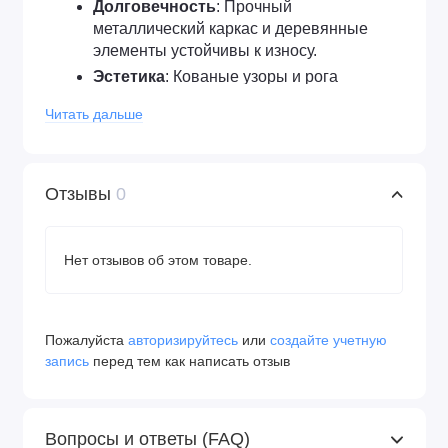
Долговечность
: Прочный 
металлический каркас и деревянные 
элементы устойчивы к износу.
Эстетика
: Кованые узоры и рога 
придают стулу изысканный и необычный 
Читать дальше
вид.
Практичность
: Колесики на ножках 
позволяют легко перемещать стул.
Отзывы
0
Почему стоит выбрать стул 
Нет отзывов об этом товаре.
«Узорное отражение»?
Стул «Узорное отражение» – это идеальный 
выбор для тех, кто хочет добавить в интерьер 
Пожалуйста
авторизируйтесь
или
создайте учетную
нотку винтажного шарма. Его кованый каркас с 
запись
перед тем как написать отзыв
изящными узорами и деревянные элементы 
создают уникальное сочетание стиля и 
функциональности, которое подчеркнет ваш 
Вопросы и ответы (FAQ)
вкус.